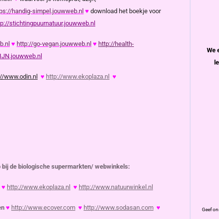
tps://handig-simpel.jouwweb.nl
♥
download het boekje voor
tp://stichtingpuurnatuur.jouwweb.nl
b.nl
♥
http://go-vegan.jouwweb.nl
♥
http://health-
We e
IJN.jouwweb.nl
l
://www.odin.nl
♥
http://www.ekoplaza.nl
♥
p bij de biologische supermarkten/ webwinkels:
♥
http://www.ekoplaza.nl
♥
http://www.natuurwinkel.nl
en
♥
http://www.ecover.com
♥
http://www.sodasan.com
♥
Geef on