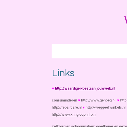
Ga
direct
naar
de
hoofdinhoud
Links
♥
http://waardiger-bestaan.jouwweb.nl
consuminderen
♥
http://www.genoeg.nl
♥
http
http://repaircafe.nl
♥
http://weggeefwinkels.nl
http://www.kringloop-info.nl
zelfzorg en schoonmaken: goedkoper en gez