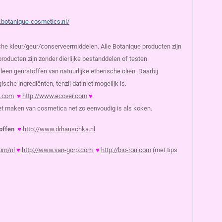
.botanique-cosmetics.nl/
ische kleur/geur/conserveermiddelen.
Alle Botanique producten zijn
producten zijn zonder dierlijke bestanddelen of testen
een geurstoffen van natuurlijke etherische oliën. Daarbij
sche ingrediënten, tenzij dat niet mogelijk is.
m.com
♥
http://www.ecover.com
♥
t maken van cosmetica net zo eenvoudig is als koken.
toffen
♥
http://www.drhauschka.nl
om/nl
♥
http://www.van-gorp.com
♥
http://bio-ron.com
(met tips