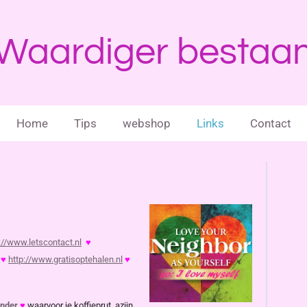
Waardiger bestaa
Home
Tips
webshop
Links
Contact
://www.letscontact.nl
♥
♥
http://www.gratisoptehalen.nl
♥
onder
♥
waarvoor je koffieprut, azijn,