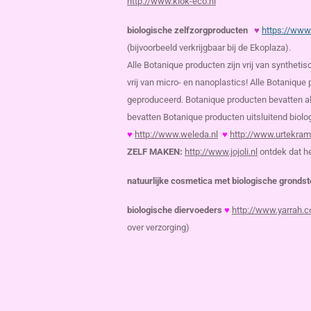
http://www.klok-eco.nl
biologische zelfzorgproducten
♥
https://www
(bijvoorbeeld verkrijgbaar bij de Ekoplaza).
Alle Botanique
producten
zijn vrij van synthet
vrij van
micro- en nanoplastics! Alle
Botanique
geproduceerd. Botanique producten bevatten all
bevatten Botanique producten uitsluitend biologi
♥
http://www.weleda.nl
♥
http://www.urtekra
ZELF MAKEN:
http://www.jojoli.nl
ontdek dat he
natuurlijke cosmetica met biologische gronds
biologische diervoeders
♥
http://www.yarrah.c
over verzorging)