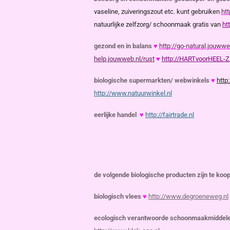
vaseline, zuiveringszout etc. kunt gebruiken
ht
natuurlijke zelfzorg/ schoonmaak gratis van
ht
gezond en in balans
♥
http://go-natural.jouwwe
help.jouwweb.nl/rust
♥
http://HARTvoorHEEL-Z
biologische supermarkten/ webwinkels
♥
http
http://www.natuurwinkel.nl
eerlijke handel
♥
http://fairtrade.nl
de volgende biologische producten zijn te koo
biologisch vlees
♥
http://www.degroeneweg.nl
ecologisch verantwoorde schoonmaakmiddel