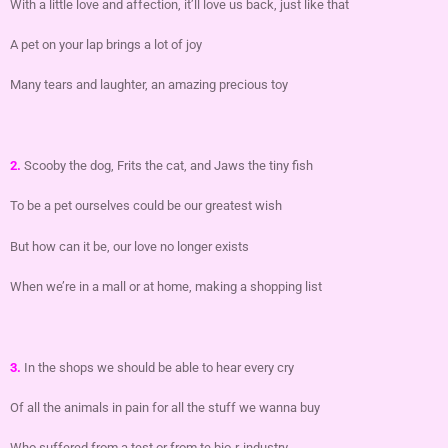
With a little love and affection, it’ll love us back, just like that
A pet on your lap brings a lot of joy
Many tears and laughter, an amazing precious toy
2.
Scooby the dog, Frits the cat, and Jaws the tiny fish
To be a pet ourselves could be our greatest wish
But how can it be, our love no longer exists
When we’re in a mall or at home, making a shopping list
3.
In the shops we should be able to hear every cry
Of all the animals in pain for all the stuff we wanna buy
Who suffered from a test or from te bio-r-industry