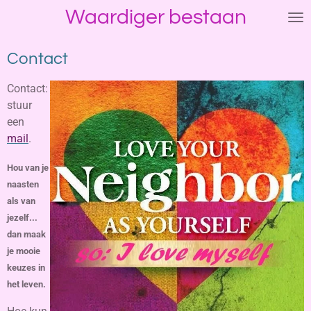
Waardiger bestaan
Ga
direct
naar
Contact
de
hoofdinhoud
Contact:
stuur
een
mail
.
Hou van je
naasten
als van
jezelf...
dan maak
je mooie
keuzes in
het leven.