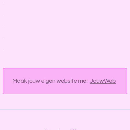
.
.
.
.
.
Maak jouw eigen website met
JouwWeb